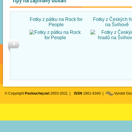
Tipy na zajímavý obsah
Fotky z pátku na Rock for
Fotky z Českých h
People
na Švihově
© Copyright
Poslouchej.net
2003-2011 |
ISSN
1801-6340 |
Vyrobil G