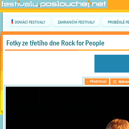
DOMÁCÍ FESTIVALY
ZAHRANIČNÍ FESTIVALY
PROBĚHLÉ FE
Fotky ze třetího dne Rock for People