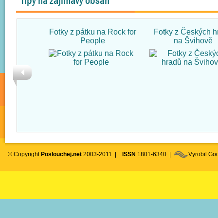
Tipy na zajímavý obsah
Fotky z pátku na Rock for
Fotky z Českých h
People
na Švihově
© Copyright
Poslouchej.net
2003-2011 |
ISSN
1801-6340 |
Vyrobil G