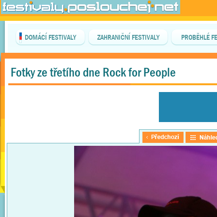
DOMÁCÍ FESTIVALY
ZAHRANIČNÍ FESTIVALY
PROBĚHLÉ FE
Fotky ze třetího dne Rock for People