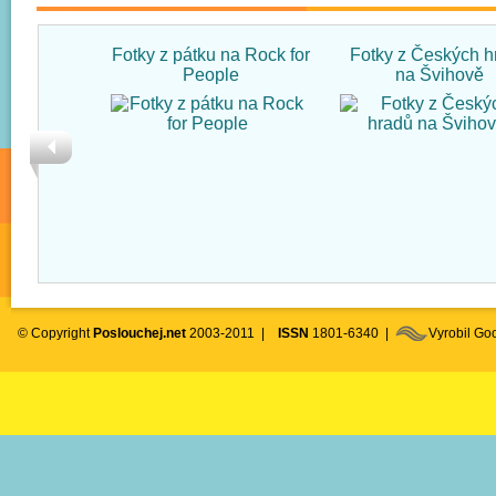
Fotky z pátku na Rock for
Fotky z Českých h
People
na Švihově
© Copyright
Poslouchej.net
2003-2011 |
ISSN
1801-6340 |
Vyrobil G