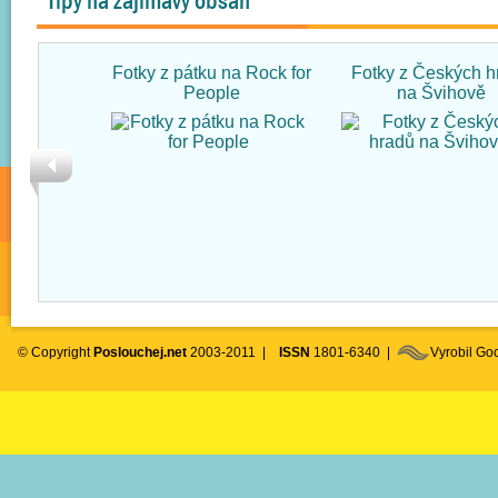
Tipy na zajímavý obsah
Fotky z pátku na Rock for
Fotky z Českých h
People
na Švihově
© Copyright
Poslouchej.net
2003-2011 |
ISSN
1801-6340 |
Vyrobil G