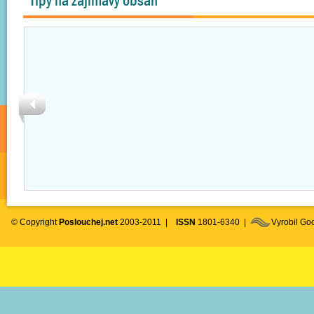
Tipy na zajímavý obsah
© Copyright
Poslouchej.net
2003-2011 |
ISSN
1801-6340 |
Vyrobil G