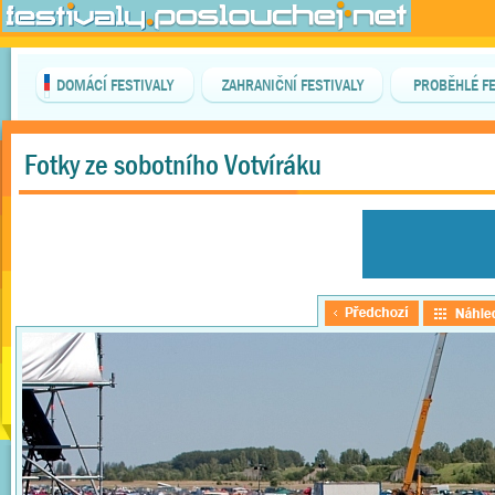
DOMÁCÍ FESTIVALY
ZAHRANIČNÍ FESTIVALY
PROBĚHLÉ FE
Fotky ze sobotního Votvíráku