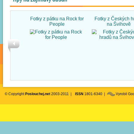
Fotky z pátku na Rock for
Fotky z Českých h
People
na Švihově
© Copyright
Poslouchej.net
2003-2011 |
ISSN
1801-6340 |
Vyrobil G