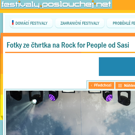
DOMÁCÍ FESTIVALY
ZAHRANIČNÍ FESTIVALY
PROBĚHLÉ FE
Fotky ze čtvrtka na Rock for People od Sasi