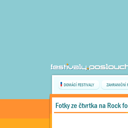
DOMÁCÍ FESTIVALY
ZAHRANIČNÍ 
Fotky ze čtvrtka na Rock f