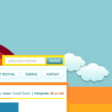
T FESTIVAL
INZERCE
KONTAKT
| Autor:
Tomáš Šnírer
| Fotografie:
96 ze 118