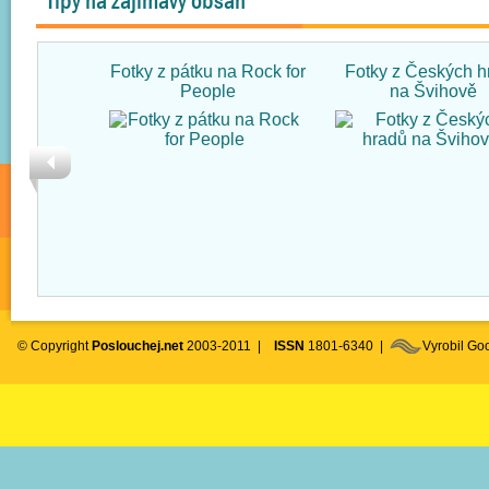
Tipy na zajímavý obsah
Fotky z pátku na Rock for
Fotky z Českých h
People
na Švihově
© Copyright
Poslouchej.net
2003-2011 |
ISSN
1801-6340 |
Vyrobil G