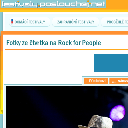
DOMÁCÍ FESTIVALY
ZAHRANIČNÍ FESTIVALY
PROBĚHLÉ FE
Fotky ze čtvrtka na Rock for People