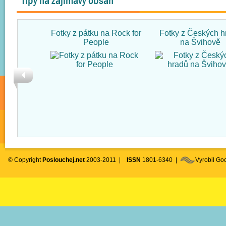
Tipy na zajímavý obsah
Fotky z pátku na Rock for
Fotky z Českých h
People
na Švihově
© Copyright
Poslouchej.net
2003-2011 |
ISSN
1801-6340 |
Vyrobil G