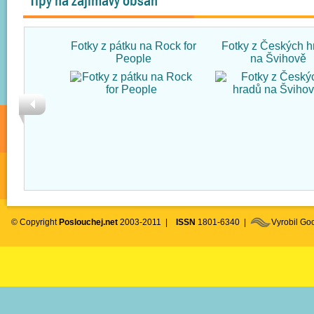
Tipy na zajímavý obsah
Fotky z pátku na Rock for
Fotky z Českých h
People
na Švihově
© Copyright
Poslouchej.net
2003-2011 |
ISSN
1801-6340 |
Vyrobil G