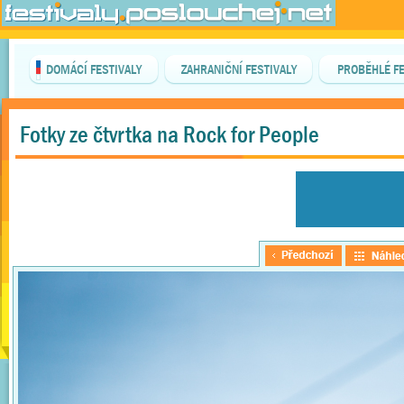
DOMÁCÍ FESTIVALY
ZAHRANIČNÍ FESTIVALY
PROBĚHLÉ FE
Fotky ze čtvrtka na Rock for People