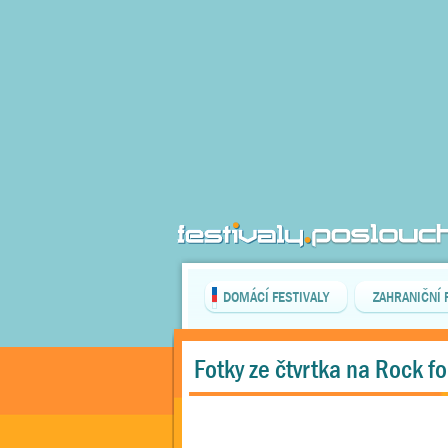
DOMÁCÍ FESTIVALY
ZAHRANIČNÍ 
Fotky ze čtvrtka na Rock f