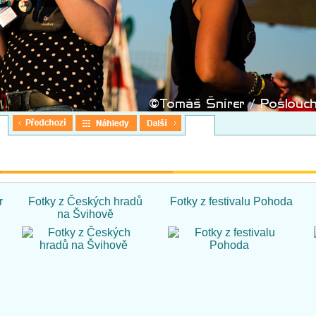
r
Fotky z Českých hradů
Fotky z festivalu Pohoda
na Švihově