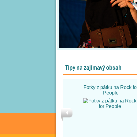
Tipy na zajímavý obsah
Fotky z pátku na Rock fo
People