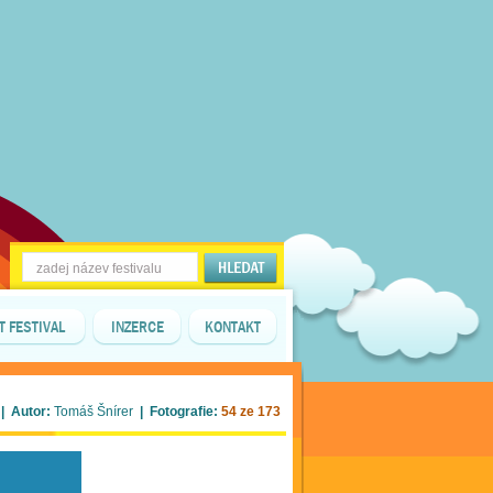
T FESTIVAL
INZERCE
KONTAKT
| Autor:
Tomáš Šnírer
| Fotografie:
54 ze 173