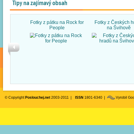
Tipy na zajímavý obsah
Fotky z pátku na Rock for
Fotky z Českých h
People
na Švihově
© Copyright
Poslouchej.net
2003-2011 |
ISSN
1801-6340 |
Vyrobil G