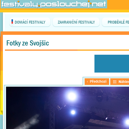
DOMÁCÍ FESTIVALY
ZAHRANIČNÍ FESTIVALY
PROBĚHLÉ FE
Fotky ze Svojšic