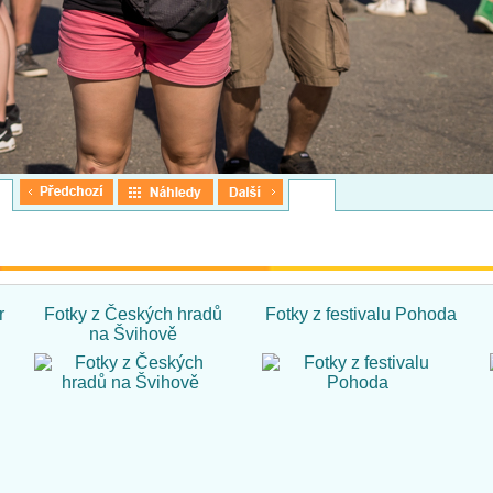
r
Fotky z Českých hradů
Fotky z festivalu Pohoda
na Švihově