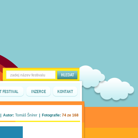
T FESTIVAL
INZERCE
KONTAKT
| Autor:
Tomáš Šnírer
| Fotografie:
74 ze 168