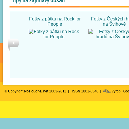
Tipy na zajímavý obsah
Fotky z pátku na Rock for
Fotky z Českých h
People
na Švihově
© Copyright
Poslouchej.net
2003-2011 |
ISSN
1801-6340 |
Vyrobil G