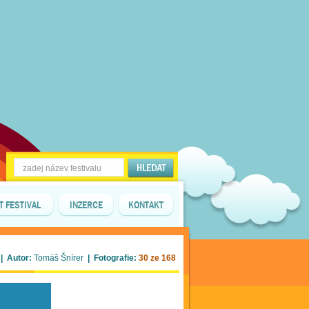
T FESTIVAL
INZERCE
KONTAKT
| Autor:
Tomáš Šnírer
| Fotografie:
30 ze 168