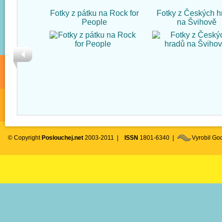
Fotky z pátku na Rock for
Fotky z Českých h
People
na Švihově
© Copyright
Poslouchej.net
2003-2011 |
ISSN
1801-6340 |
Vyrobil G