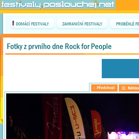
DOMÁCÍ FESTIVALY
ZAHRANIČNÍ FESTIVALY
PROBĚHLÉ FE
Fotky z prvního dne Rock for People