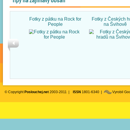
Tipy na zajímavý obsah
Fotky z pátku na Rock for
Fotky z Českých h
People
na Švihově
© Copyright
Poslouchej.net
2003-2011 |
ISSN
1801-6340 |
Vyrobil G