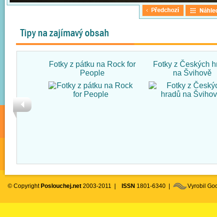
Tipy na zajímavý obsah
Fotky z pátku na Rock for
Fotky z Českých h
People
na Švihově
© Copyright
Poslouchej.net
2003-2011 |
ISSN
1801-6340 |
Vyrobil G