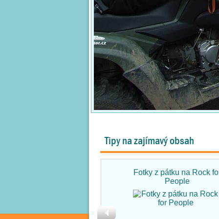
Tipy na zajímavý obsah
Fotky z pátku na Rock fo
People