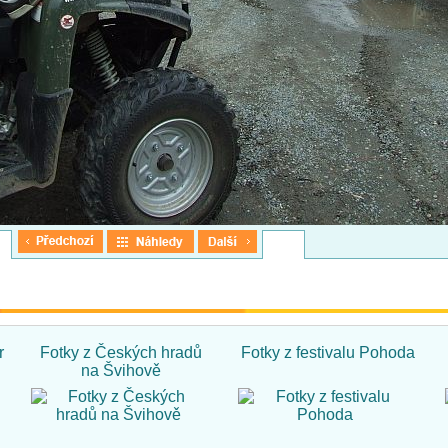
r
Fotky z Českých hradů
Fotky z festivalu Pohoda
na Švihově