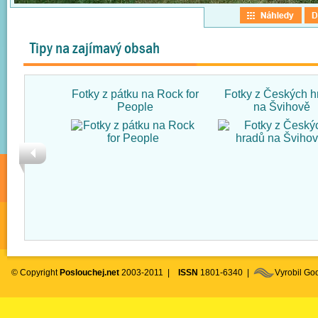
Tipy na zajímavý obsah
Fotky z pátku na Rock for
Fotky z Českých h
People
na Švihově
© Copyright
Poslouchej.net
2003-2011 |
ISSN
1801-6340 |
Vyrobil G