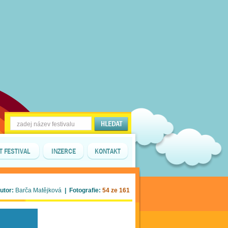
T FESTIVAL
INZERCE
KONTAKT
utor:
Barča Matějková
| Fotografie:
54 ze 161