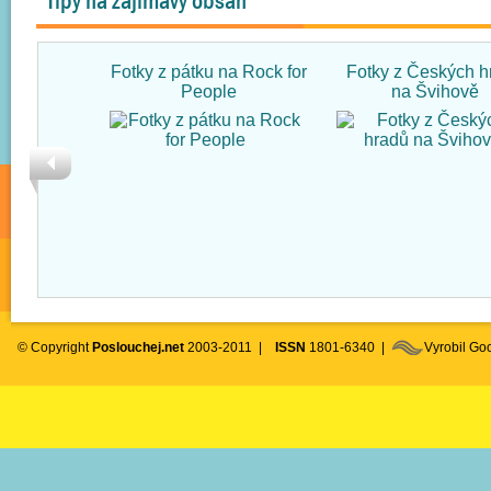
Tipy na zajímavý obsah
Fotky z pátku na Rock for
Fotky z Českých h
People
na Švihově
© Copyright
Poslouchej.net
2003-2011 |
ISSN
1801-6340 |
Vyrobil G