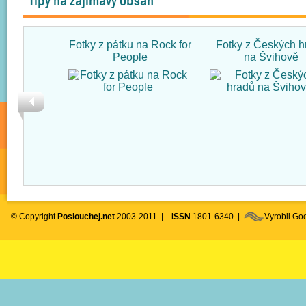
Tipy na zajímavý obsah
Fotky z pátku na Rock for
Fotky z Českých h
People
na Švihově
© Copyright
Poslouchej.net
2003-2011 |
ISSN
1801-6340 |
Vyrobil G