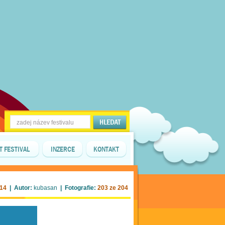
T FESTIVAL
INZERCE
KONTAKT
014
| Autor:
kubasan
| Fotografie:
203 ze 204