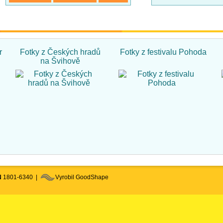
r
Fotky z Českých hradů
Fotky z festivalu Pohoda
na Švihově
N
1801-6340 |
Vyrobil GoodShape