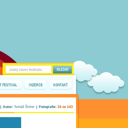
T FESTIVAL
INZERCE
KONTAKT
| Autor:
Tomáš Šnírer
| Fotografie:
34 ze 143