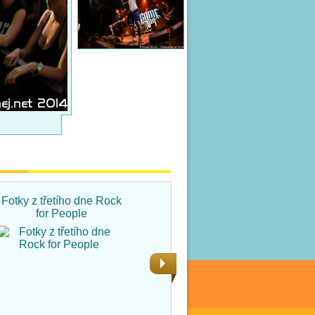
Fotky z třetího dne Rock
Fotky ze čtvrtka na Rock
for People
for People