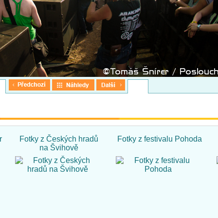
r
Fotky z Českých hradů
Fotky z festivalu Pohoda
na Švihově