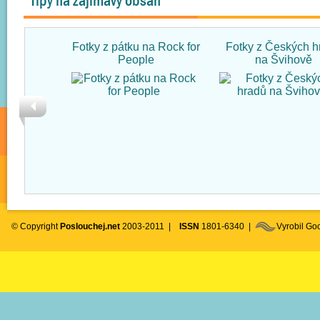
Tipy na zajímavý obsah
Fotky z pátku na Rock for
Fotky z Českých h
People
na Švihově
© Copyright
Poslouchej.net
2003-2011 |
ISSN
1801-6340 |
Vyrobil G