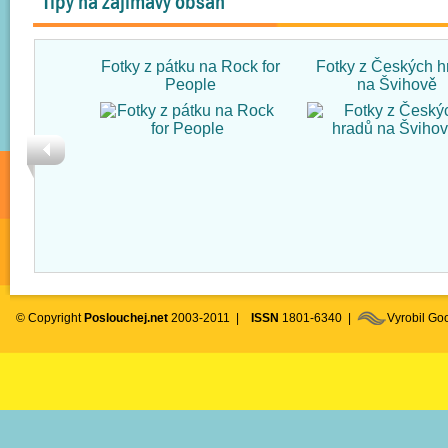
Tipy na zajímavý obsah
Fotky z pátku na Rock for
Fotky z Českých h
People
na Švihově
© Copyright
Poslouchej.net
2003-2011 |
ISSN
1801-6340 |
Vyrobil G