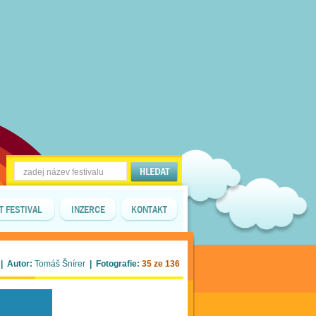
T FESTIVAL
INZERCE
KONTAKT
| Autor:
Tomáš Šnírer
| Fotografie:
35 ze 136