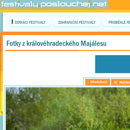
DOMÁCÍ FESTIVALY
ZAHRANIČNÍ FESTIVALY
PROBĚHLÉ FE
Fotky z královéhradeckého Majálesu