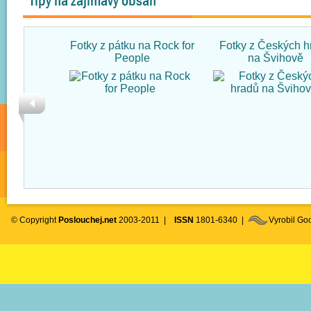
Tipy na zajímavý obsah
Fotky z pátku na Rock for
Fotky z Českých h
People
na Švihově
© Copyright
Poslouchej.net
2003-2011 |
ISSN
1801-6340 |
Vyrobil G