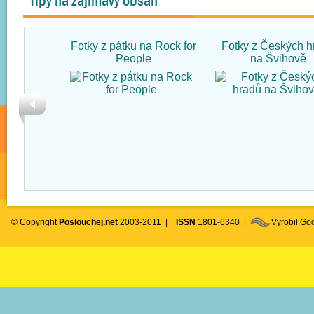
Tipy na zajímavý obsah
Fotky z pátku na Rock for
Fotky z Českých h
People
na Švihově
© Copyright
Poslouchej.net
2003-2011 |
ISSN
1801-6340 |
Vyrobil G