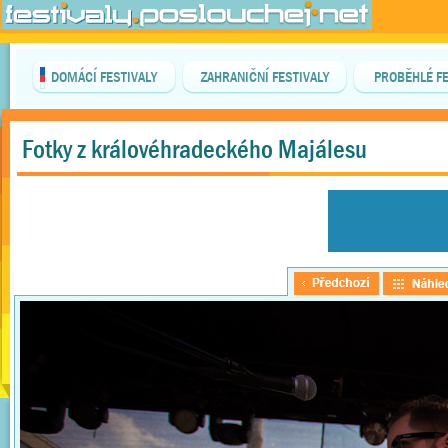
DOMÁCÍ FESTIVALY
ZAHRANIČNÍ FESTIVALY
PROBĚHLÉ FE
Fotky z královéhradeckého Majálesu