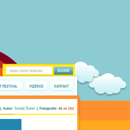
T FESTIVAL
INZERCE
KONTAKT
| Autor:
Tomáš Šnírer
| Fotografie:
46 ze 162