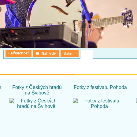
r
Fotky z Českých hradů
Fotky z festivalu Pohoda
na Švihově