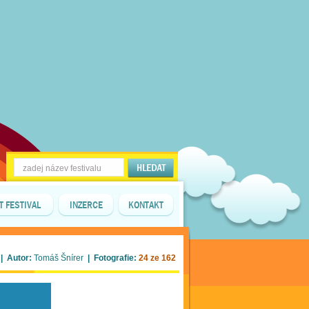
T FESTIVAL
INZERCE
KONTAKT
| Autor:
Tomáš Šnírer
| Fotografie:
24 ze 162