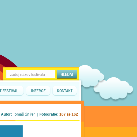
T FESTIVAL
INZERCE
KONTAKT
 Autor:
Tomáš Šnírer
| Fotografie:
107 ze 162