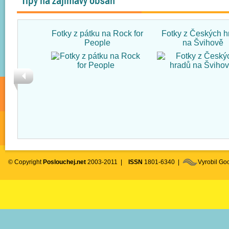
Tipy na zajímavý obsah
Fotky z pátku na Rock for
Fotky z Českých h
People
na Švihově
© Copyright
Poslouchej.net
2003-2011 |
ISSN
1801-6340 |
Vyrobil G