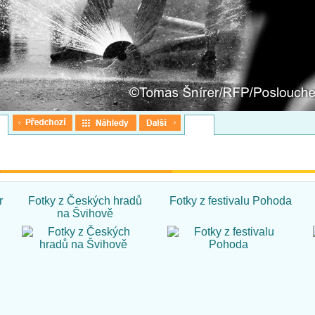
r
Fotky z Českých hradů
Fotky z festivalu Pohoda
na Švihově