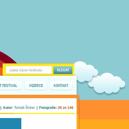
T FESTIVAL
INZERCE
KONTAKT
| Autor:
Tomáš Šnírer
| Fotografie:
26 ze 146