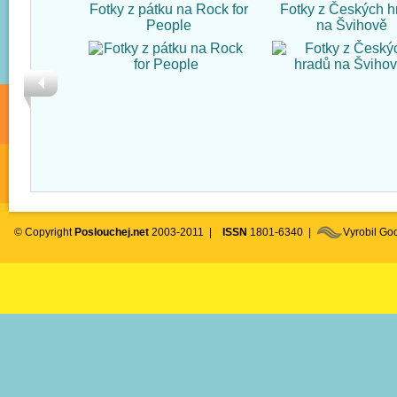
Fotky z pátku na Rock for
Fotky z Českých h
People
na Švihově
© Copyright
Poslouchej.net
2003-2011 |
ISSN
1801-6340 |
Vyrobil G