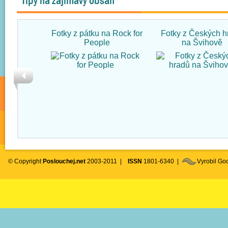
Tipy na zajímavý obsah
Fotky z pátku na Rock for
Fotky z Českých h
People
na Švihově
© Copyright
Poslouchej.net
2003-2011 |
ISSN
1801-6340 |
Vyrobil G