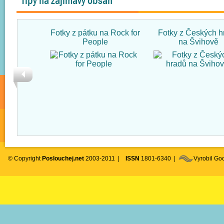
Tipy na zajímavý obsah
Fotky z pátku na Rock for
Fotky z Českých h
People
na Švihově
© Copyright
Poslouchej.net
2003-2011 |
ISSN
1801-6340 |
Vyrobil G