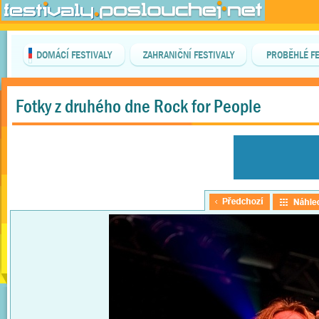
DOMÁCÍ FESTIVALY
ZAHRANIČNÍ FESTIVALY
PROBĚHLÉ FE
Fotky z druhého dne Rock for People