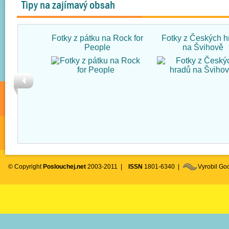
Tipy na zajímavý obsah
Fotky z pátku na Rock for
Fotky z Českých h
People
na Švihově
© Copyright
Poslouchej.net
2003-2011 |
ISSN
1801-6340 |
Vyrobil G