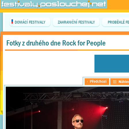
DOMÁCÍ FESTIVALY
ZAHRANIČNÍ FESTIVALY
PROBĚHLÉ FE
Fotky z druhého dne Rock for People