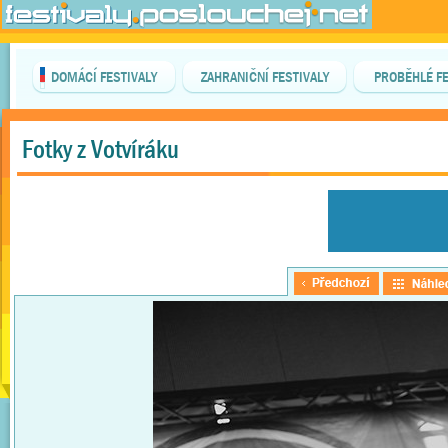
DOMÁCÍ FESTIVALY
ZAHRANIČNÍ FESTIVALY
PROBĚHLÉ FE
Fotky z Votvíráku