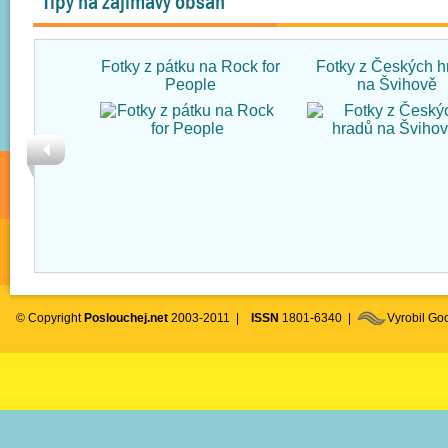
Tipy na zajímavý obsah
Fotky z pátku na Rock for
Fotky z Českých h
People
na Švihově
© Copyright
Poslouchej.net
2003-2011 |
ISSN
1801-6340 |
Vyrobil G