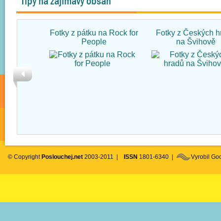
Tipy na zajímavý obsah
Fotky z pátku na Rock for
Fotky z Českých h
People
na Švihově
© Copyright
Poslouchej.net
2003-2011 |
ISSN
1801-6340 |
Vyrobil G