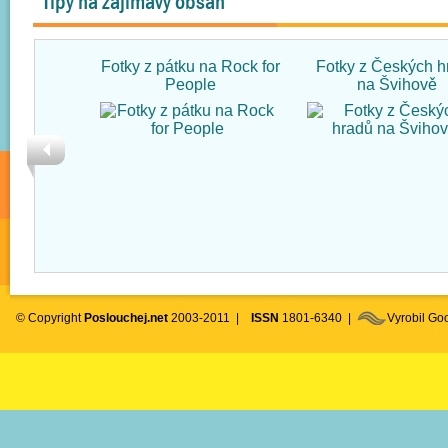
Tipy na zajímavý obsah
Fotky z pátku na Rock for
Fotky z Českých h
People
na Švihově
© Copyright
Poslouchej.net
2003-2011 |
ISSN
1801-6340 |
Vyrobil G