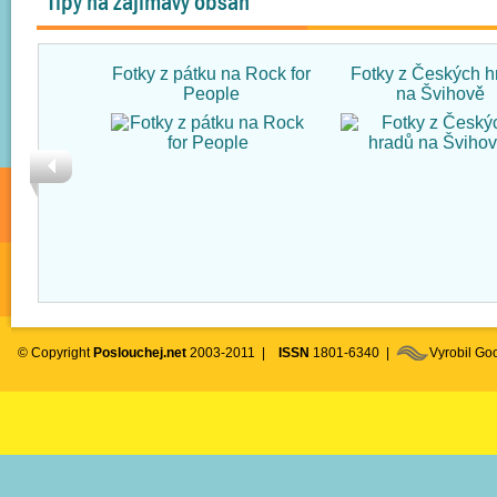
Tipy na zajímavý obsah
Fotky z pátku na Rock for
Fotky z Českých h
People
na Švihově
© Copyright
Poslouchej.net
2003-2011 |
ISSN
1801-6340 |
Vyrobil G