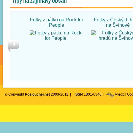
Tipy na zajímavý obsah
Fotky z pátku na Rock for
Fotky z Českých h
People
na Švihově
© Copyright
Poslouchej.net
2003-2011 |
ISSN
1801-6340 |
Vyrobil G