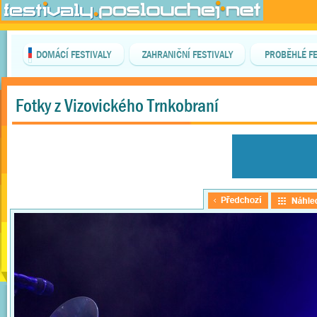
DOMÁCÍ FESTIVALY
ZAHRANIČNÍ FESTIVALY
PROBĚHLÉ FE
Fotky z Vizovického Trnkobraní