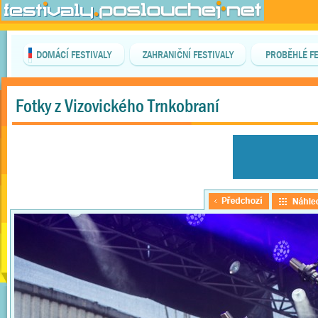
DOMÁCÍ FESTIVALY
ZAHRANIČNÍ FESTIVALY
PROBĚHLÉ FE
Fotky z Vizovického Trnkobraní