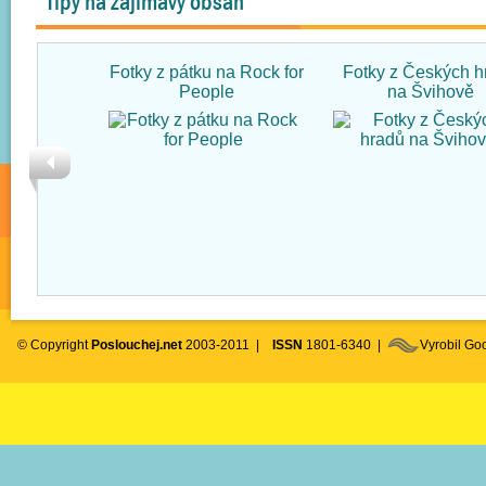
Tipy na zajímavý obsah
Fotky z pátku na Rock for
Fotky z Českých h
People
na Švihově
© Copyright
Poslouchej.net
2003-2011 |
ISSN
1801-6340 |
Vyrobil G