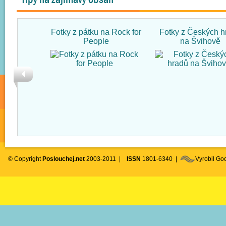
Fotky z pátku na Rock for
Fotky z Českých h
People
na Švihově
© Copyright
Poslouchej.net
2003-2011 |
ISSN
1801-6340 |
Vyrobil G