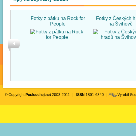
Fotky z pátku na Rock for
Fotky z Českých h
People
na Švihově
© Copyright
Poslouchej.net
2003-2011 |
ISSN
1801-6340 |
Vyrobil G